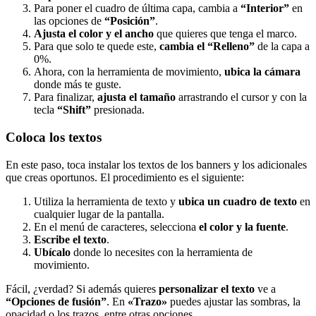
Para poner el cuadro de última capa, cambia a
“Interior”
en
las opciones de
“Posición”
.
Ajusta el color y el ancho
que quieres que tenga el marco.
Para que solo te quede este,
cambia el “Relleno”
de la capa a
0%.
Ahora, con la herramienta de movimiento,
ubica la cámara
donde más te guste.
Para finalizar,
ajusta el tamaño
arrastrando el cursor y con la
tecla
“Shift”
presionada.
Coloca los textos
En este paso, toca instalar los textos de los banners y los adicionales
que creas oportunos. El procedimiento es el siguiente:
Utiliza la herramienta de texto y
ubica un cuadro de texto
en
cualquier lugar de la pantalla.
En el menú de caracteres, selecciona
el color y la fuente
.
Escribe el texto
.
Ubícalo
donde lo necesites con la herramienta de
movimiento.
Fácil, ¿verdad? Si además quieres
personalizar el texto
ve a
“Opciones de fusión”
. En
«Trazo»
puedes ajustar las sombras, la
opacidad o los trazos, entre otras opciones.