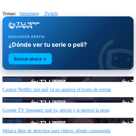
Temas:
Streaming
Twitch
BUSCADOR GRATIS
¿Dónde ver tu serie o peli?
Buscar ahora →
Streaming
Castear Netflix: por qué ya no aparece el icono de enviar
Streaming
Google TV Streamer: qué es, precio y si merece la pena
Streaming
Música libre de derechos para vídeos: dónde conseguirla