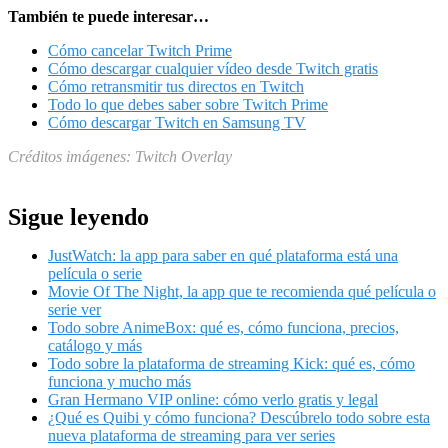
También te puede interesar…
Cómo cancelar Twitch Prime
Cómo descargar cualquier vídeo desde Twitch gratis
Cómo retransmitir tus directos en Twitch
Todo lo que debes saber sobre Twitch Prime
Cómo descargar Twitch en Samsung TV
Créditos imágenes: Twitch Overlay
Sigue leyendo
JustWatch: la app para saber en qué plataforma está una
película o serie
Movie Of The Night, la app que te recomienda qué película o
serie ver
Todo sobre AnimeBox: qué es, cómo funciona, precios,
catálogo y más
Todo sobre la plataforma de streaming Kick: qué es, cómo
funciona y mucho más
Gran Hermano VIP online: cómo verlo gratis y legal
¿Qué es Quibi y cómo funciona? Descúbrelo todo sobre esta
nueva plataforma de streaming para ver series