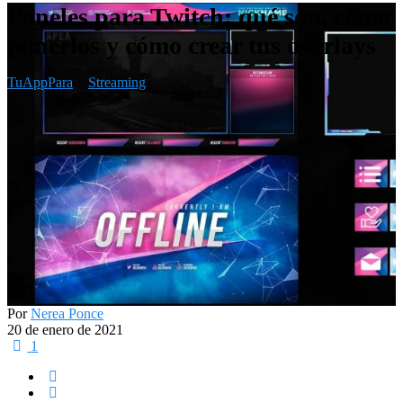
Paneles para Twitch: qué son, cómo
ponerlos y cómo crear tus overlays
TuAppPara
>
Streaming
Por
Nerea Ponce
20 de enero de 2021
1