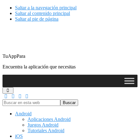
Saltar a la navegación principal
Saltar al contenido principal
Saltar al pie de página
TuAppPara
Encuentra la aplicación que necesitas
Buscar
en
esta
Android
web
Aplicaciones Android
Juegos Android
Tutoriales Android
iOS