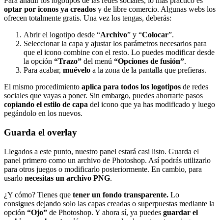
Para añadir los logotipos de las redes sociales, lo más práctico es
optar por iconos ya creados
y de libre comercio. Algunas webs los
ofrecen totalmente gratis. Una vez los tengas, deberás:
Abrir el logotipo desde “
Archivo
” y “
Colocar
”.
Seleccionar la capa y ajustar los parámetros necesarios para
que el icono combine con el resto. Lo puedes modificar desde
la opción
“Trazo”
del menú
“Opciones de fusión”
.
Para acabar,
muévelo
a la zona de la pantalla que prefieras.
El mismo procedimiento
aplica para todos los logotipos
de redes
sociales que vayas a poner. Sin embargo, puedes ahorrarte pasos
copiando el estilo de capa
del icono que ya has modificado y luego
pegándolo en los nuevos.
Guarda el overlay
Llegados a este punto, nuestro panel estará casi listo. Guarda el
panel primero como un archivo de Photoshop. Así podrás utilizarlo
para otros juegos o modificarlo posteriormente. En cambio, para
usarlo
necesitas un archivo PNG
.
¿Y cómo? Tienes que
tener un fondo transparente.
Lo
consigues dejando solo las capas creadas o superpuestas mediante la
opción
“Ojo”
de Photoshop. Y ahora sí, ya puedes
guardar el