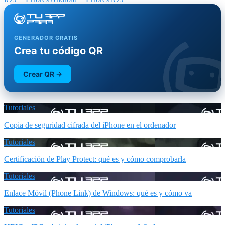
GENERADOR GRATIS
Crea tu código QR
Crear QR →
Tutoriales
Copia de seguridad cifrada del iPhone en el ordenador
Tutoriales
Certificación de Play Protect: qué es y cómo comprobarla
Tutoriales
Enlace Móvil (Phone Link) de Windows: qué es y cómo va
Tutoriales