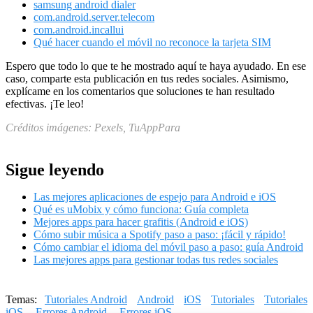
samsung android dialer
com.android.server.telecom
com.android.incallui
Qué hacer cuando el móvil no reconoce la tarjeta SIM
Espero que todo lo que te he mostrado aquí te haya ayudado. En ese
caso, comparte esta publicación en tus redes sociales. Asimismo,
explícame en los comentarios que soluciones te han resultado
efectivas. ¡Te leo!
Créditos imágenes: Pexels, TuAppPara
Sigue leyendo
Las mejores aplicaciones de espejo para Android e iOS
Qué es uMobix y cómo funciona: Guía completa
Mejores apps para hacer grafitis (Android e iOS)
Cómo subir música a Spotify paso a paso: ¡fácil y rápido!
Cómo cambiar el idioma del móvil paso a paso: guía Android
Las mejores apps para gestionar todas tus redes sociales
Temas:
Tutoriales Android
Android
iOS
Tutoriales
Tutoriales
iOS
Errores Android
Errores iOS