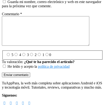
Guarda mi nombre, correo electrónico y web en este navegador
para la próxima vez que comente.
Comentario
*
5
4
3
2
1
0
Tu valoración:
¿Qué te ha parecido el artículo?
He leído y acepto la
política de privacidad
Footer
TuAppPara, la web más completa sobre aplicaciones Android e iOS
y tecnología móvil. Tutoriales, reviews, comparativas y mucho más.
Síguenos: