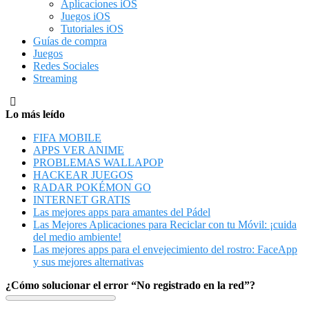
Aplicaciones iOS
Juegos iOS
Tutoriales iOS
Guías de compra
Juegos
Redes Sociales
Streaming
Lo más leído
FIFA MOBILE
APPS VER ANIME
PROBLEMAS WALLAPOP
HACKEAR JUEGOS
RADAR POKÉMON GO
INTERNET GRATIS
Las mejores apps para amantes del Pádel
Las Mejores Aplicaciones para Reciclar con tu Móvil: ¡cuida
del medio ambiente!
Las mejores apps para el envejecimiento del rostro: FaceApp
y sus mejores alternativas
¿Cómo solucionar el error “No registrado en la red”?