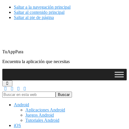
Saltar a la navegación principal
Saltar al contenido principal
Saltar al pie de página
TuAppPara
Encuentra la aplicación que necesitas
Buscar
en
esta
Android
web
Aplicaciones Android
Juegos Android
Tutoriales Android
iOS