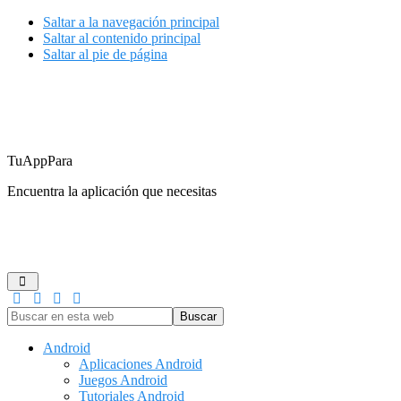
Saltar a la navegación principal
Saltar al contenido principal
Saltar al pie de página
TuAppPara
Encuentra la aplicación que necesitas
ANDROID
IOS
GUÍAS DE COMPRA
JUEGOS
REDES
Buscar
en
esta
Android
web
Aplicaciones Android
Juegos Android
Tutoriales Android