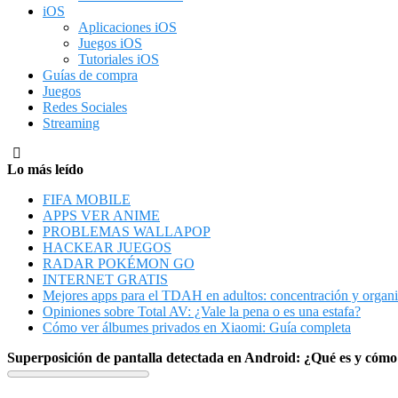
iOS
Aplicaciones iOS
Juegos iOS
Tutoriales iOS
Guías de compra
Juegos
Redes Sociales
Streaming
Lo más leído
FIFA MOBILE
APPS VER ANIME
PROBLEMAS WALLAPOP
HACKEAR JUEGOS
RADAR POKÉMON GO
INTERNET GRATIS
Mejores apps para el TDAH en adultos: concentración y organ
Opiniones sobre Total AV: ¿Vale la pena o es una estafa?
Cómo ver álbumes privados en Xiaomi: Guía completa
Superposición de pantalla detectada en Android: ¿Qué es y cómo