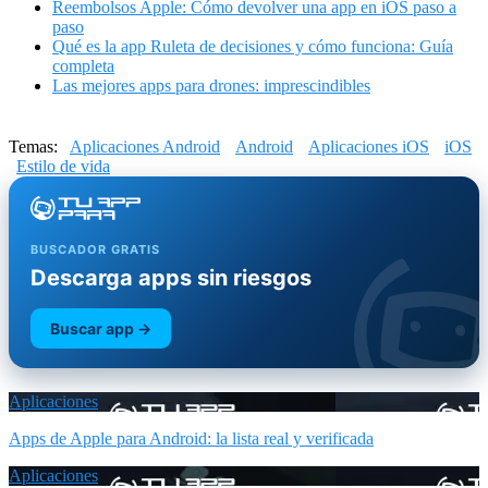
Reembolsos Apple: Cómo devolver una app en iOS paso a
paso
Qué es la app Ruleta de decisiones y cómo funciona: Guía
completa
Las mejores apps para drones: imprescindibles
Temas:
Aplicaciones Android
Android
Aplicaciones iOS
iOS
Estilo de vida
BUSCADOR GRATIS
Descarga apps sin riesgos
Buscar app →
Aplicaciones
Apps de Apple para Android: la lista real y verificada
Aplicaciones