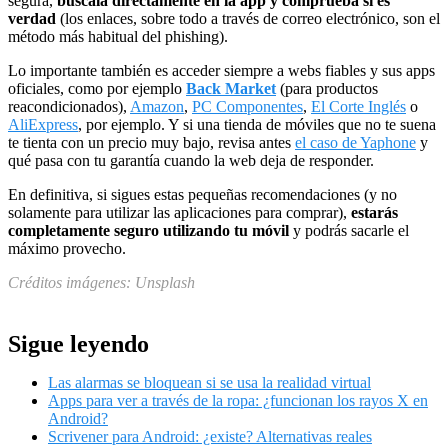
segura,
búscala directamente en la app y comprueba si es
verdad
(los enlaces, sobre todo a través de correo electrónico, son el
método más habitual del phishing).
Lo importante también es acceder siempre a webs fiables y sus apps
oficiales, como por ejemplo
Back Market
(para productos
reacondicionados),
Amazon
,
PC Componentes
,
El Corte Inglés
o
AliExpress
, por ejemplo. Y si una tienda de móviles que no te suena
te tienta con un precio muy bajo, revisa antes
el caso de Yaphone
y
qué pasa con tu garantía cuando la web deja de responder.
En definitiva, si sigues estas pequeñas recomendaciones (y no
solamente para utilizar las aplicaciones para comprar),
estarás
completamente seguro utilizando tu móvil
y podrás sacarle el
máximo provecho.
Créditos imágenes: Unsplash
Sigue leyendo
Las alarmas se bloquean si se usa la realidad virtual
Apps para ver a través de la ropa: ¿funcionan los rayos X en
Android?
Scrivener para Android: ¿existe? Alternativas reales