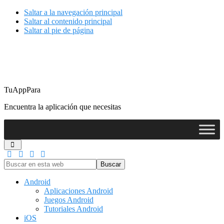
Saltar a la navegación principal
Saltar al contenido principal
Saltar al pie de página
TuAppPara
Encuentra la aplicación que necesitas
Buscar
en
esta
Android
web
Aplicaciones Android
Juegos Android
Tutoriales Android
iOS