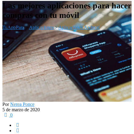
Las mejores aplicaciones para hacer
compras con tu móvil
TuAppPara
>
Aplicaciones
>
Aplicaciones Android
Por
Nerea Ponce
5 de marzo de 2020
0