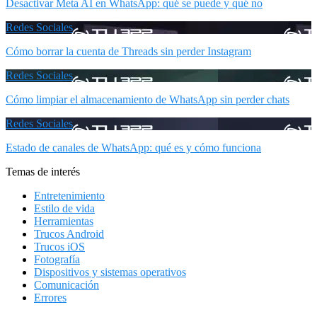
Desactivar Meta AI en WhatsApp: qué se puede y qué no
Redes Sociales
Cómo borrar la cuenta de Threads sin perder Instagram
Redes Sociales
Cómo limpiar el almacenamiento de WhatsApp sin perder chats
Redes Sociales
Estado de canales de WhatsApp: qué es y cómo funciona
Temas de interés
Entretenimiento
Estilo de vida
Herramientas
Trucos Android
Trucos iOS
Fotografía
Dispositivos y sistemas operativos
Comunicación
Errores