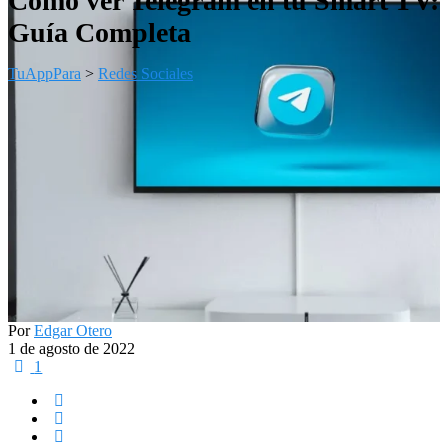
Cómo ver Telegram en tu Smart TV:
Guía Completa
TuAppPara
>
Redes Sociales
Por
Edgar Otero
1 de agosto de 2022
1