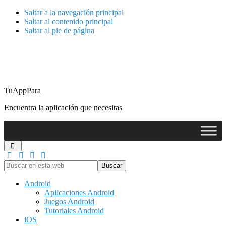
Saltar a la navegación principal
Saltar al contenido principal
Saltar al pie de página
TuAppPara
Encuentra la aplicación que necesitas
Buscar
en
esta
Android
web
Aplicaciones Android
Juegos Android
Tutoriales Android
iOS