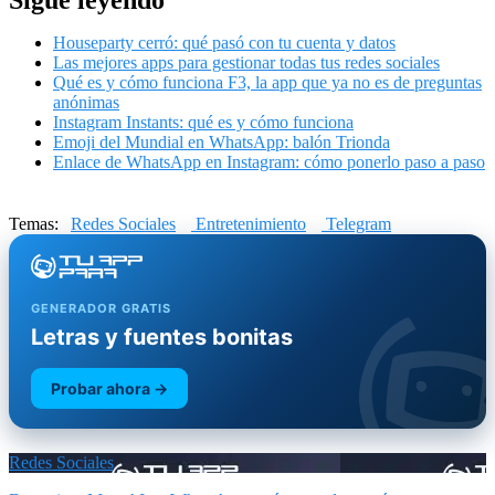
Houseparty cerró: qué pasó con tu cuenta y datos
Las mejores apps para gestionar todas tus redes sociales
Qué es y cómo funciona F3, la app que ya no es de preguntas
anónimas
Instagram Instants: qué es y cómo funciona
Emoji del Mundial en WhatsApp: balón Trionda
Enlace de WhatsApp en Instagram: cómo ponerlo paso a paso
Temas:
Redes Sociales
Entretenimiento
Telegram
GENERADOR GRATIS
Letras y fuentes bonitas
Probar ahora →
Redes Sociales