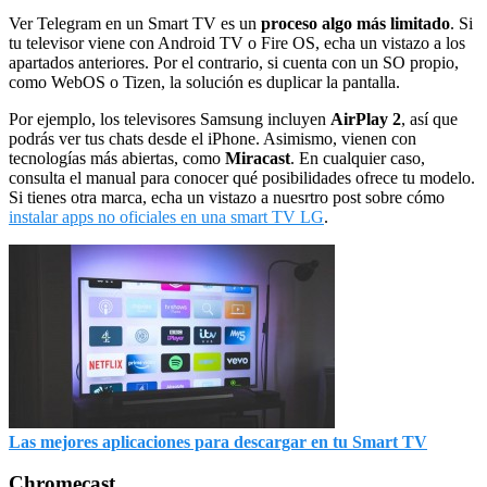
Ver Telegram en un Smart TV es un
proceso algo más limitado
. Si
tu televisor viene con Android TV o Fire OS, echa un vistazo a los
apartados anteriores. Por el contrario, si cuenta con un SO propio,
como WebOS o Tizen, la solución es duplicar la pantalla.
Por ejemplo, los televisores Samsung incluyen
AirPlay 2
, así que
podrás ver tus chats desde el iPhone. Asimismo, vienen con
tecnologías más abiertas, como
Miracast
. En cualquier caso,
consulta el manual para conocer qué posibilidades ofrece tu modelo.
Si tienes otra marca, echa un vistazo a nuesrtro post sobre cómo
instalar apps no oficiales en una smart TV LG
.
Las mejores aplicaciones para descargar en tu Smart TV
Chromecast