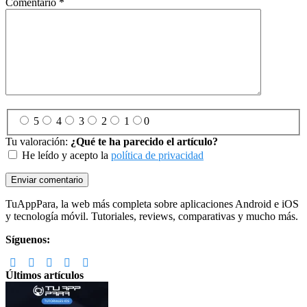
Comentario
*
5
4
3
2
1
0
Tu valoración:
¿Qué te ha parecido el artículo?
He leído y acepto la
política de privacidad
Footer
TuAppPara, la web más completa sobre aplicaciones Android e iOS
y tecnología móvil. Tutoriales, reviews, comparativas y mucho más.
Síguenos:
Últimos artículos