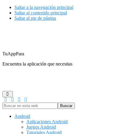
Saltar a la navegación principal
Saltar al contenido principal
Saltar al pie de página
TuAppPara
Encuentra la aplicación que necesitas
ANDROID
IOS
GUÍAS DE COMPRA
JUEGOS
REDES
Buscar
en
esta
Android
web
Aplicaciones Android
Juegos Android
Tutoriales Android