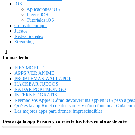
iOS
Aplicaciones iOS
Juegos iOS
Tutoriales iOS
Guías de compra
Juegos
Redes Sociales
Streaming
Lo más leído
FIFA MOBILE
APPS VER ANIME
PROBLEMAS WALLAPOP
HACKEAR JUEGOS
RADAR POKÉMON GO
INTERNET GRATIS
Reembolsos Apple: Cómo devolver una app en iOS paso a pas
Qué es la app Ruleta de decisiones y cómo funciona: Guía com
Las mejores apps para drones: imprescindibles
Descarga la app Prisma y convierte tus fotos en obras de arte