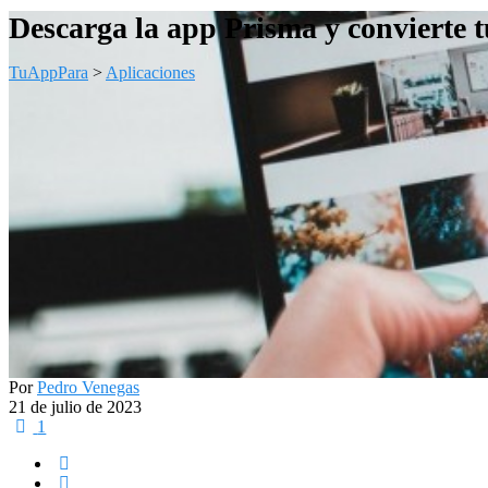
Descarga la app Prisma y convierte tu
TuAppPara
>
Aplicaciones
Por
Pedro Venegas
21 de julio de 2023
1