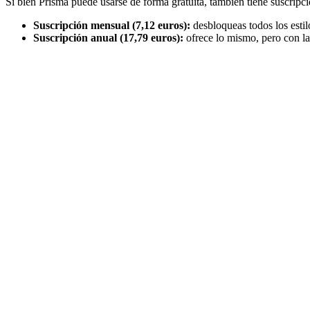
Si bien Prisma puede usarse de forma gratuita, también tiene suscripc
Suscripción mensual (7,12 euros):
desbloqueas todos los estil
Suscripción anual (17,79 euros):
ofrece lo mismo, pero con la