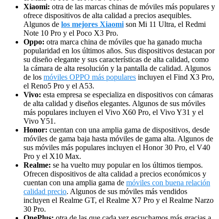
Xiaomi:
otra de las marcas chinas de móviles más populares y
ofrece dispositivos de alta calidad a precios asequibles.
Algunos de
los mejores Xiaomi
son Mi 11 Ultra, el Redmi
Note 10 Pro y el Poco X3 Pro.
Oppo:
otra marca china de móviles que ha ganado mucha
popularidad en los últimos años. Sus dispositivos destacan por
su diseño elegante y sus características de alta calidad, como
la cámara de alta resolución y la pantalla de calidad. Algunos
de los
móviles OPPO más populares
incluyen el Find X3 Pro,
el Reno5 Pro y el A53.
Vivo:
esta empresa se especializa en dispositivos con cámaras
de alta calidad y diseños elegantes. Algunos de sus móviles
más populares incluyen el Vivo X60 Pro, el Vivo Y31 y el
Vivo Y51.
Honor:
cuentan con una amplia gama de dispositivos, desde
móviles de gama baja hasta móviles de gama alta. Algunos de
sus móviles más populares incluyen el Honor 30 Pro, el V40
Pro y el X10 Max.
Realme:
se ha vuelto muy popular en los últimos tiempos.
Ofrecen dispositivos de alta calidad a precios económicos y
cuentan con una amplia gama de
móviles con buena relación
calidad precio
. Algunos de sus móviles más vendidos
incluyen el Realme GT, el Realme X7 Pro y el Realme Narzo
30 Pro.
OnePlus:
otra de las que cada vez escuchamos más gracias a