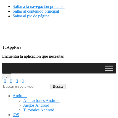
Saltar a la navegación principal
Saltar al contenido principal
Saltar al pie de página
TuAppPara
Encuentra la aplicación que necesitas
Buscar
en
esta
Android
web
Aplicaciones Android
Juegos Android
Tutoriales Android
iOS