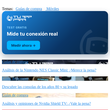
Temas:
Guías de compra
Móviles
TEST GRATIS
Mide tu conexión real
Medir ahora →
Guías de compra
Análisis de la Nintendo NES Classic Mini: ¿Merece la pena?
Guías de compra
Descubre las consolas de los años 80 y su legado
Guías de compra
Análisis y opiniones de Nvidia Shield TV: ¿Vale la pena?