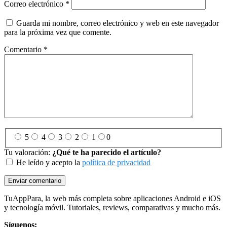
Correo electrónico
*
Guarda mi nombre, correo electrónico y web en este navegador
para la próxima vez que comente.
Comentario
*
5
4
3
2
1
0
Tu valoración:
¿Qué te ha parecido el artículo?
He leído y acepto la
política de privacidad
Footer
TuAppPara, la web más completa sobre aplicaciones Android e iOS
y tecnología móvil. Tutoriales, reviews, comparativas y mucho más.
Síguenos: