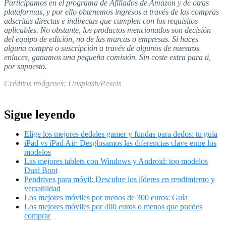
Participamos en el programa de Afiliados de Amazon y de otras
plataformas, y por ello obtenemos ingresos a través de las compras
adscritas directas e indirectas que cumplen con los requisitos
aplicables. No obstante, los productos mencionados son decisión
del equipo de edición, no de las marcas o empresas. Si haces
alguna compra o suscripción a través de algunos de nuestros
enlaces, ganamos una pequeña comisión. Sin coste extra para ti,
por supuesto.
Créditos imágenes: Unsplash/Pexels
Sigue leyendo
Elige los mejores dedales gamer y fundas para dedos: tu guía
iPad vs iPad Air: Desglosamos las diferencias clave entre los
modelos
Las mejores tablets con Windows y Android: top modelos
Dual Boot
Pendrives para móvil: Descubre los líderes en rendimiento y
versatilidad
Los mejores móviles por menos de 300 euros: Guía
Los mejores móviles por 400 euros o menos que puedes
comprar