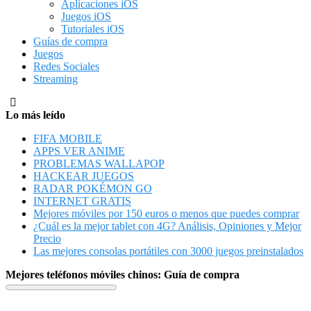
Aplicaciones iOS
Juegos iOS
Tutoriales iOS
Guías de compra
Juegos
Redes Sociales
Streaming
Lo más leído
FIFA MOBILE
APPS VER ANIME
PROBLEMAS WALLAPOP
HACKEAR JUEGOS
RADAR POKÉMON GO
INTERNET GRATIS
Mejores móviles por 150 euros o menos que puedes comprar
¿Cuál es la mejor tablet con 4G? Análisis, Opiniones y Mejor
Precio
Las mejores consolas portátiles con 3000 juegos preinstalados
Mejores teléfonos móviles chinos: Guía de compra