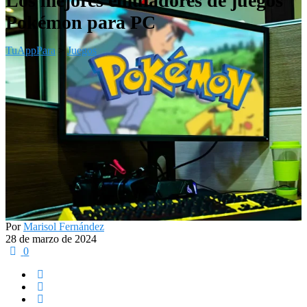
Los mejores emuladores de juegos
Pokémon para PC
TuAppPara
>
Juegos
Por
Marisol Fernández
28 de marzo de 2024
0