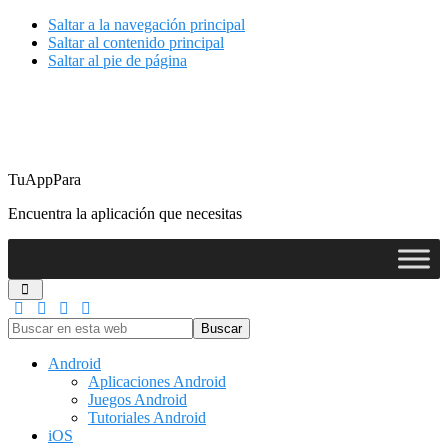
Saltar a la navegación principal
Saltar al contenido principal
Saltar al pie de página
TuAppPara
Encuentra la aplicación que necesitas
Buscar
en
esta
Android
web
Aplicaciones Android
Juegos Android
Tutoriales Android
iOS