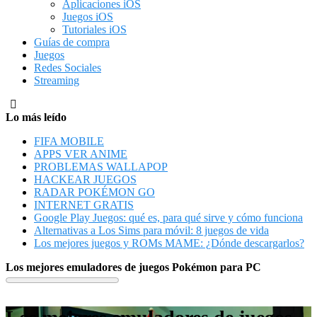
Aplicaciones iOS
Juegos iOS
Tutoriales iOS
Guías de compra
Juegos
Redes Sociales
Streaming
Lo más leído
FIFA MOBILE
APPS VER ANIME
PROBLEMAS WALLAPOP
HACKEAR JUEGOS
RADAR POKÉMON GO
INTERNET GRATIS
Google Play Juegos: qué es, para qué sirve y cómo funciona
Alternativas a Los Sims para móvil: 8 juegos de vida
Los mejores juegos y ROMs MAME: ¿Dónde descargarlos?
Los mejores emuladores de juegos Pokémon para PC