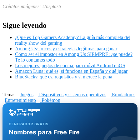
Créditos imágenes: Unsplash
Sigue leyendo
¿Qué es Top Gamers Academy? La guía más completa del
reality show del gaming
Among Us: trucos y estrategias legítimas para ganar
Cómo ser el impostor en Among Us SIEMPRE: ¿se puede?
Te lo contamos todo
Los mejores juegos de cocina para móvil Android e iOS
Amazon Luna: qué es, si funciona en España y qué jugar
BlueStacks: qué es, requisitos y si merece la pena
Temas:
Juegos
Dispositivos y sistemas operativos
Emuladores
Entretenimiento
Pokémon
GENERADOR GRATIS
Nombres para Free Fire