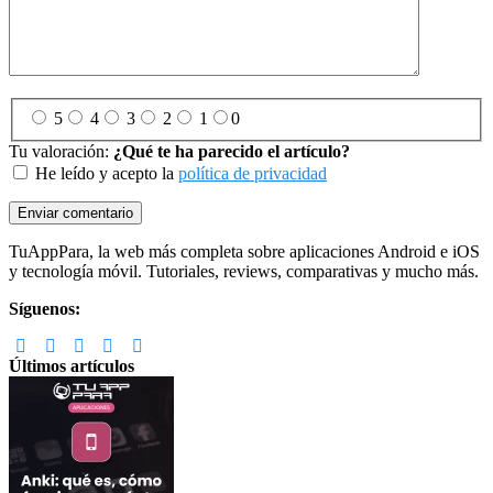
5
4
3
2
1
0
Tu valoración:
¿Qué te ha parecido el artículo?
He leído y acepto la
política de privacidad
Footer
TuAppPara, la web más completa sobre aplicaciones Android e iOS
y tecnología móvil. Tutoriales, reviews, comparativas y mucho más.
Síguenos:
Últimos artículos