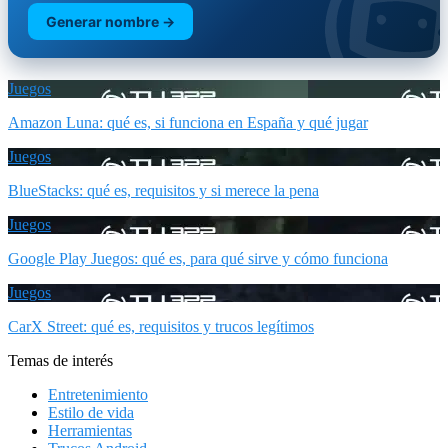
Generar nombre →
Juegos
Amazon Luna: qué es, si funciona en España y qué jugar
Juegos
BlueStacks: qué es, requisitos y si merece la pena
Juegos
Google Play Juegos: qué es, para qué sirve y cómo funciona
Juegos
CarX Street: qué es, requisitos y trucos legítimos
Temas de interés
Entretenimiento
Estilo de vida
Herramientas