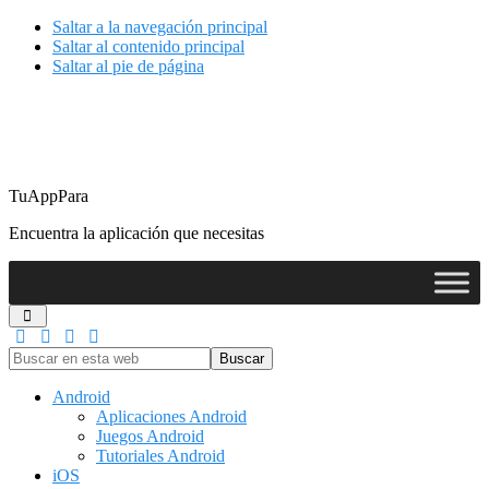
Saltar a la navegación principal
Saltar al contenido principal
Saltar al pie de página
TuAppPara
Encuentra la aplicación que necesitas
Buscar
en
esta
Android
web
Aplicaciones Android
Juegos Android
Tutoriales Android
iOS