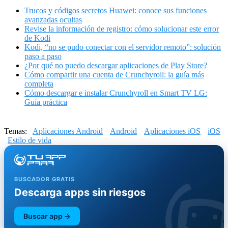
Trucos y códigos secretos Huawei: conoce sus funciones
avanzadas ocultas
Revise la información de registro: cómo solucionar este error
de Kodi
Kodi, “no se pudo conectar con el servidor remoto”: solución
paso a paso
¿Por qué no puedo descargar aplicaciones de Play Store?
Cómo compartir una cuenta de Crunchyroll: la guía más
completa
Cómo descargar e instalar Crunchyroll en Smart TV LG:
Guía práctica
Temas:
Aplicaciones Android
Android
Aplicaciones iOS
iOS
Estilo de vida
BUSCADOR GRATIS
Descarga apps sin riesgos
Buscar app →