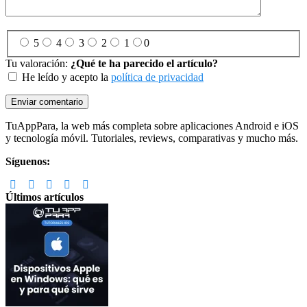
5
4
3
2
1
0
Tu valoración:
¿Qué te ha parecido el artículo?
He leído y acepto la
política de privacidad
Footer
TuAppPara, la web más completa sobre aplicaciones Android e iOS
y tecnología móvil. Tutoriales, reviews, comparativas y mucho más.
Síguenos:
Últimos artículos