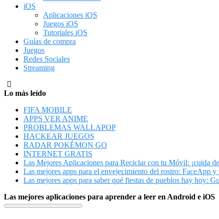
iOS
Aplicaciones iOS
Juegos iOS
Tutoriales iOS
Guías de compra
Juegos
Redes Sociales
Streaming
Lo más leído
FIFA MOBILE
APPS VER ANIME
PROBLEMAS WALLAPOP
HACKEAR JUEGOS
RADAR POKÉMON GO
INTERNET GRATIS
Las Mejores Aplicaciones para Reciclar con tu Móvil: ¡cuida d
Las mejores apps para el envejecimiento del rostro: FaceApp y 
Las mejores apps para saber qué fiestas de pueblos hay hoy: G
Las mejores aplicaciones para aprender a leer en Android e iOS