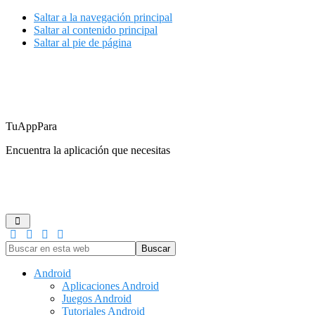
Saltar a la navegación principal
Saltar al contenido principal
Saltar al pie de página
TuAppPara
Encuentra la aplicación que necesitas
ANDROID
IOS
GUÍAS DE COMPRA
JUEGOS
REDES
Buscar
en
esta
Android
web
Aplicaciones Android
Juegos Android
Tutoriales Android