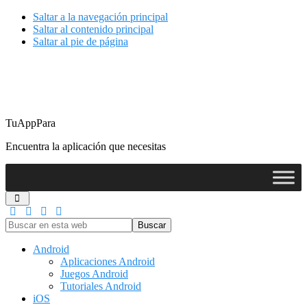
Saltar a la navegación principal
Saltar al contenido principal
Saltar al pie de página
TuAppPara
Encuentra la aplicación que necesitas
Buscar
en
esta
Android
web
Aplicaciones Android
Juegos Android
Tutoriales Android
iOS