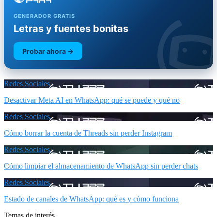
GENERADOR GRATIS
Letras y fuentes bonitas
Probar ahora →
Redes Sociales
Desactivar Meta AI en WhatsApp: qué se puede y qué no
Redes Sociales
Cómo borrar la cuenta de Threads sin perder Instagram
Redes Sociales
Cómo limpiar el almacenamiento de WhatsApp sin perder chats
Redes Sociales
Estado de canales de WhatsApp: qué es y cómo funciona
Temas de interés