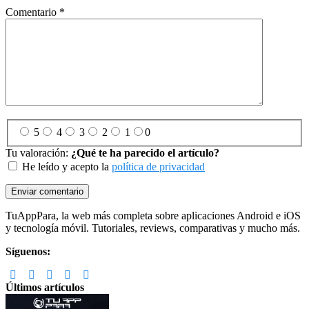
Comentario
*
5
4
3
2
1
0
Tu valoración:
¿Qué te ha parecido el artículo?
He leído y acepto la
política de privacidad
Footer
TuAppPara, la web más completa sobre aplicaciones Android e iOS
y tecnología móvil. Tutoriales, reviews, comparativas y mucho más.
Síguenos:
Últimos artículos